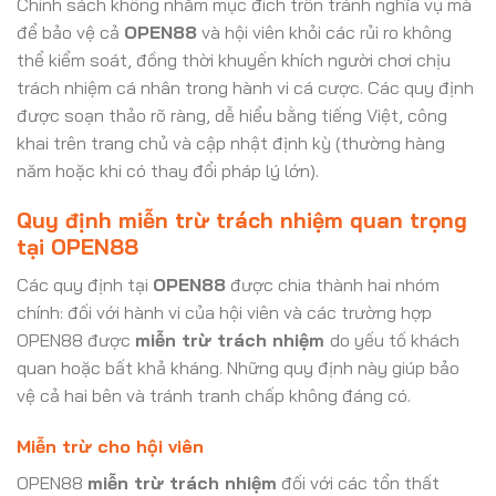
Chính sách không nhằm mục đích trốn tránh nghĩa vụ mà
để bảo vệ cả
OPEN88
và hội viên khỏi các rủi ro không
thể kiểm soát, đồng thời khuyến khích người chơi chịu
trách nhiệm cá nhân trong hành vi cá cược. Các quy định
được soạn thảo rõ ràng, dễ hiểu bằng tiếng Việt, công
khai trên trang chủ và cập nhật định kỳ (thường hàng
năm hoặc khi có thay đổi pháp lý lớn).
Quy định miễn trừ trách nhiệm quan trọng
tại OPEN88
Các quy định tại
OPEN88
được chia thành hai nhóm
chính: đối với hành vi của hội viên và các trường hợp
OPEN88 được
miễn trừ trách nhiệm
do yếu tố khách
quan hoặc bất khả kháng. Những quy định này giúp bảo
vệ cả hai bên và tránh tranh chấp không đáng có.
Miễn trừ cho hội viên
OPEN88
miễn trừ trách nhiệm
đối với các tổn thất