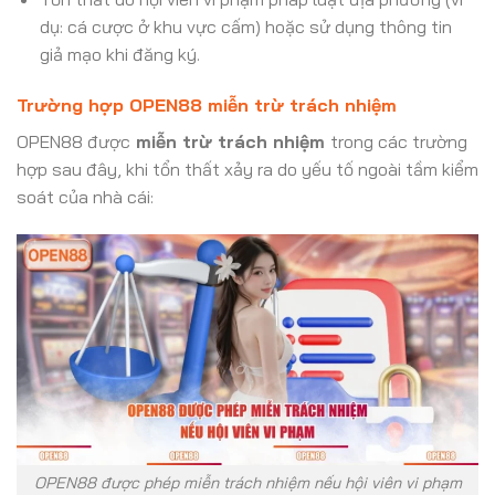
dụ: cá cược ở khu vực cấm) hoặc sử dụng thông tin
giả mạo khi đăng ký.
Trường hợp OPEN88 miễn trừ trách nhiệm
OPEN88 được
miễn trừ trách nhiệm
trong các trường
hợp sau đây, khi tổn thất xảy ra do yếu tố ngoài tầm kiểm
soát của nhà cái:
OPEN88 được phép miễn trách nhiệm nếu hội viên vi phạm