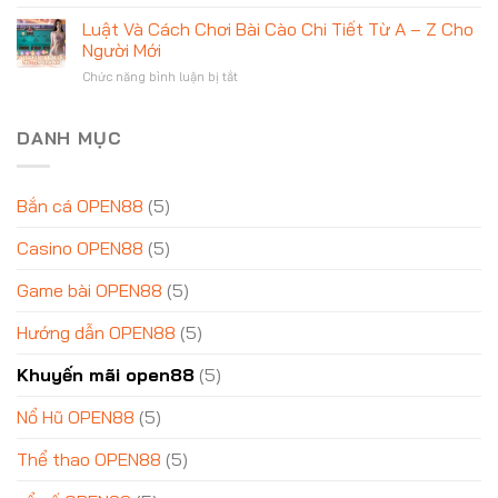
Mẹo
Cho
Tại
Chơi
Luật Và Cách Chơi Bài Cào Chi Tiết Từ A – Z Cho
Tân
Game
Ngầu
Thủ,
Người Mới
Hầm
Giúp
ở
Chức năng bình luận bị tắt
Giúp
Chiến
Luật
Hội
Thắng
Và
Viên
Lớn
Cách
DANH MỤC
Ăn
Chơi
Tiền
Bài
Nhanh
Cào
Chóng
Bắn cá OPEN88
(5)
Chi
Tiết
Casino OPEN88
(5)
Từ
A
–
Game bài OPEN88
(5)
Z
Cho
Hướng dẫn OPEN88
(5)
Người
Mới
Khuyến mãi open88
(5)
Nổ Hũ OPEN88
(5)
Thể thao OPEN88
(5)