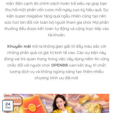
mắn. Bên cạnh đó chính sách hoàn trả siêu vip giúp bạn
thu hồi một phần vốn cược mỗi ngày cực kỳ hiệu quả. Sự
kiện super megalive tặng quà ngẫu nhiên cũng tạo nên
sức hút lớn đối với toàn bộ người tham gia chơi. Mọi phần
thưởng đều được kết toán tự động và cộng trực tiếp vào
tài khoản.
Khuyến mãi
mở ra không gian giải trí đầy màu sắc với
những phần quà có giá trị kinh tế cao. Các sự kiện này
đóng vai trò quan trọng trong việc xây dựng niềm tin vững
chắc đối với người chơi.
OPEN88
cam kết duy trì chất
lượng dịch vụ và không ngừng sáng tạo thêm nhiều
chương trình ưu đãi mới.
24
Th1