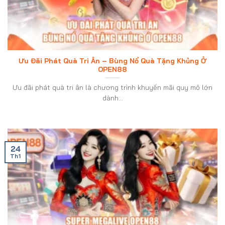
Ưu Đãi Phát Quà Tri Ân – Bùng Nổ Quà Tặng Khủng Ở
OPEN88
Ưu đãi phát quà tri ân là chương trình khuyến mãi quy mô lớn
dành...
24
Th1