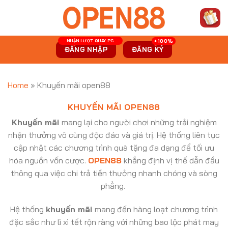
Bỏ
qua
nội
dung
ĐĂNG NHẬP
ĐĂNG KÝ
Home
»
Khuyến mãi open88
KHUYẾN MÃI OPEN88
Khuyến mãi
mang lại cho người chơi những trải nghiệm
nhận thưởng vô cùng độc đáo và giá trị. Hệ thống liên tục
cập nhật các chương trình quà tặng đa dạng để tối ưu
hóa nguồn vốn cược.
OPEN88
khẳng định vị thế dẫn đầu
thông qua việc chi trả tiền thưởng nhanh chóng và sòng
phẳng.
Hệ thống
khuyến mãi
mang đến hàng loạt chương trình
đặc sắc như lì xì tết rộn ràng với những bao lộc phát may