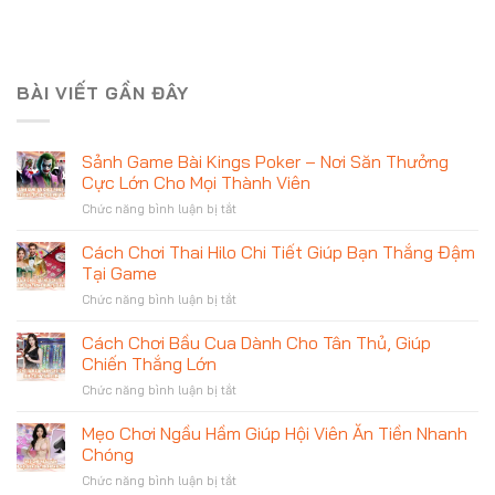
BÀI VIẾT GẦN ĐÂY
Sảnh Game Bài Kings Poker – Nơi Săn Thưởng
Cực Lớn Cho Mọi Thành Viên
ở
Chức năng bình luận bị tắt
Sảnh
Game
Cách Chơi Thai Hilo Chi Tiết Giúp Bạn Thắng Đậm
Bài
Tại Game
Kings
ở
Chức năng bình luận bị tắt
Poker
Cách
–
Chơi
Cách Chơi Bầu Cua Dành Cho Tân Thủ, Giúp
Nơi
Thai
Săn
Chiến Thắng Lớn
Hilo
Thưởng
ở
Chức năng bình luận bị tắt
Chi
Cực
Cách
Tiết
Lớn
Chơi
Mẹo Chơi Ngầu Hầm Giúp Hội Viên Ăn Tiền Nhanh
Giúp
Cho
Bầu
Bạn
Chóng
Mọi
Cua
Thắng
Thành
ở
Chức năng bình luận bị tắt
Dành
Đậm
Viên