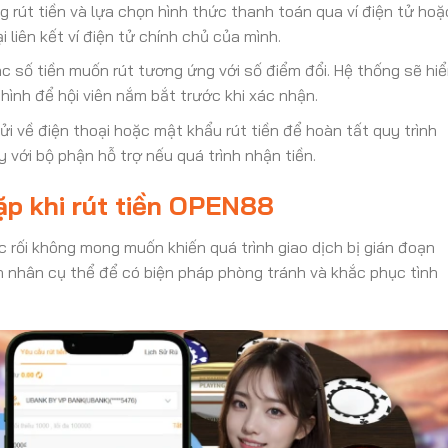
 rút tiền và lựa chọn hình thức thanh toán qua ví điện tử hoặ
 liên kết ví điện tử chính chủ của mình.
c số tiền muốn rút tương ứng với số điểm đổi. Hệ thống sẽ hi
 hình để hội viên nắm bắt trước khi xác nhận.
 về điện thoại hoặc mật khẩu rút tiền để hoàn tất quy trình
 với bộ phận hỗ trợ nếu quá trình nhận tiền.
p khi rút tiền OPEN88
c rối không mong muốn khiến quá trình giao dịch bị gián đoạn
 nhân cụ thể để có biện pháp phòng tránh và khắc phục tình