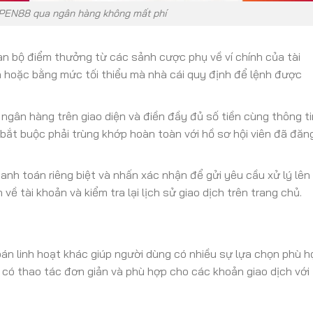
OPEN88 qua ngân hàng không mất phí
n bộ điểm thưởng từ các sảnh cược phụ về ví chính của tài
ơn hoặc bằng mức tối thiểu mà nhà cái quy định để lệnh được
ngân hàng trên giao diện và điền đầy đủ số tiền cùng thông ti
 bắt buộc phải trùng khớp hoàn toàn với hồ sơ hội viên đã đăn
nh toán riêng biệt và nhấn xác nhận để gửi yêu cầu xử lý lên
về tài khoản và kiểm tra lại lịch sử giao dịch trên trang chủ.
án linh hoạt khác giúp người dùng có nhiều sự lựa chọn phù h
ó thao tác đơn giản và phù hợp cho các khoản giao dịch với