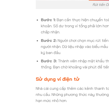
Rút tiền 
Bước 1:
Bạn cần thực hiện chuyển toà
khoản. Số dư trong ví tổng phải lớn h
chấp nhận.
Bước 2:
Người chơi chọn mục rút tiền 
người nhận. Dữ liệu nhập vào biểu mẫu
ký ban đầu.
Bước 3:
Thành viên nhập mật khẩu tha
thống. Bạn chờ khoảng vài phút để tiền 
Sử dụng ví điện tử
Nhà cái cung cấp thêm các kênh thanh to
nhu cầu. Những phương thức này thường c
hạn mức nhỏ hơn.