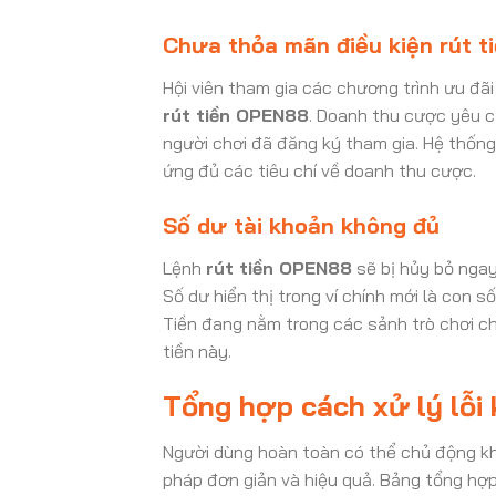
Chưa thỏa mãn điều kiện rút t
Hội viên tham gia các chương trình ưu đã
rút tiền OPEN88
. Doanh thu cược yêu c
người chơi đã đăng ký tham gia. Hệ thốn
ứng đủ các tiêu chí về doanh thu cược.
Số dư tài khoản không đủ
Lệnh
rút tiền OPEN88
sẽ bị hủy bỏ ngay
Số dư hiển thị trong ví chính mới là con 
Tiền đang nằm trong các sảnh trò chơi c
tiền này.
Tổng hợp cách xử lý lỗi
Người dùng hoàn toàn có thể chủ động k
pháp đơn giản và hiệu quả. Bảng tổng hợp