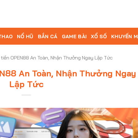
THAO
NỔ HŨ
BẮN CÁ
GAME BÀI
XỔ SỐ
KHUYẾN M
 tiền OPEN88 An Toàn, Nhận Thưởng Ngay Lập Tức
EN88 An Toàn, Nhận Thưởng Ngay
Lập Tức