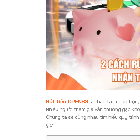
Rút tiền OPEN88
là thao tác quan trọn
Nhiều người tham gia vẫn thường gặp khó k
Chúng ta sẽ cùng nhau tìm hiểu quy trình
giờ.