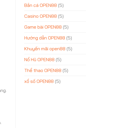
Cào
Bắn cá OPEN88
(5)
Chi
Tiết
Casino OPEN88
(5)
Từ
A
–
Game bài OPEN88
(5)
Z
Cho
Hướng dẫn OPEN88
(5)
Người
Mới
Khuyến mãi open88
(5)
Nổ Hũ OPEN88
(5)
Thể thao OPEN88
(5)
xổ số OPEN88
(5)
àng.
.