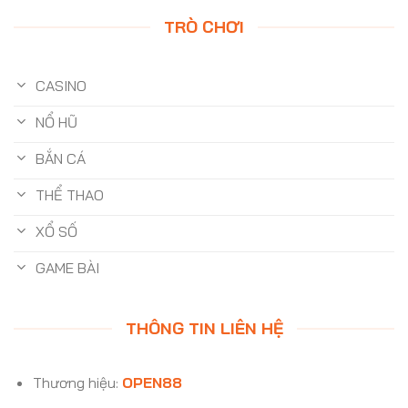
TRÒ CHƠI
CASINO
NỔ HŨ
BẮN CÁ
THỂ THAO
XỔ SỐ
GAME BÀI
THÔNG TIN LIÊN HỆ
Thương hiệu:
OPEN88