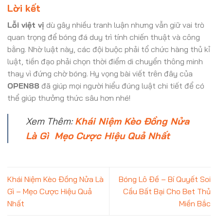
Lời kết
Lỗi việt vị
dù gây nhiều tranh luận nhưng vẫn giữ vai trò
quan trọng để bóng đá duy trì tính chiến thuật và công
bằng. Nhờ luật này, các đội buộc phải tổ chức hàng thủ kỉ
luật, tiền đạo phải chọn thời điểm di chuyển thông minh
thay vì đứng chờ bóng. Hy vọng bài viết trên đây của
OPEN88
đã giúp mọi người hiểu đúng luật chi tiết để có
thể giúp thưởng thức sâu hơn nhé!
Xem Thêm:
Khái Niệm Kèo Đồng Nửa
Là Gì Mẹo Cược Hiệu Quả Nhất
Khái Niệm Kèo Đồng Nửa Là
Bóng Lô Đề – Bí Quyết Soi
Gì – Mẹo Cược Hiệu Quả
Cầu Bất Bại Cho Bet Thủ
Nhất
Miền Bắc