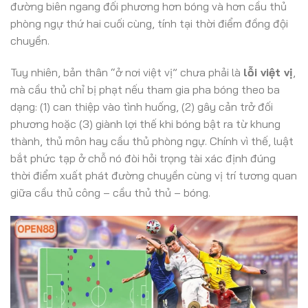
đường biên ngang đối phương hơn bóng và hơn cầu thủ
phòng ngự thứ hai cuối cùng, tính tại thời điểm đồng đội
chuyền.
Tuy nhiên, bản thân “ở nơi việt vị” chưa phải là
lỗi việt vị
,
mà cầu thủ chỉ bị phạt nếu tham gia pha bóng theo ba
dạng: (1) can thiệp vào tình huống, (2) gây cản trở đối
phương hoặc (3) giành lợi thế khi bóng bật ra từ khung
thành, thủ môn hay cầu thủ phòng ngự. Chính vì thế, luật
bắt phức tạp ở chỗ nó đòi hỏi trọng tài xác định đúng
thời điểm xuất phát đường chuyền cùng vị trí tương quan
giữa cầu thủ công – cầu thủ thủ – bóng.