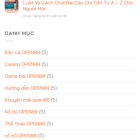
Chơi
Luật Và Cách Chơi Bài Cào Chi Tiết Từ A – Z Cho
Tân
Game
Ngầu
Thủ,
Người Mới
Hầm
Giúp
ở
Chức năng bình luận bị tắt
Giúp
Chiến
Luật
Hội
Thắng
Và
Viên
Lớn
Cách
DANH MỤC
Ăn
Chơi
Tiền
Bài
Nhanh
Cào
Chóng
Bắn cá OPEN88
(5)
Chi
Tiết
Casino OPEN88
(5)
Từ
A
–
Game bài OPEN88
(5)
Z
Cho
Hướng dẫn OPEN88
(5)
Người
Mới
Khuyến mãi open88
(5)
Nổ Hũ OPEN88
(5)
Thể thao OPEN88
(5)
xổ số OPEN88
(5)