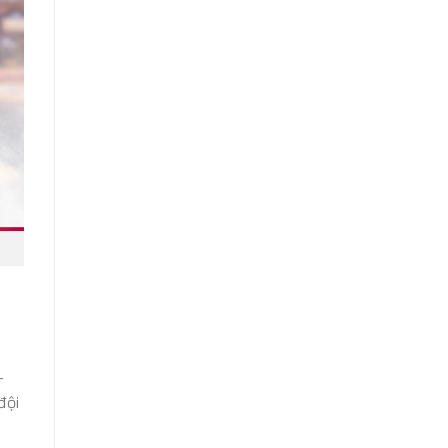
i
-
đội