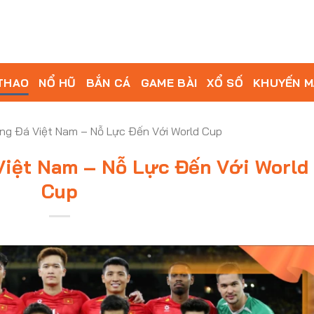
THAO
NỔ HŨ
BẮN CÁ
GAME BÀI
XỔ SỐ
KHUYẾN M
ng Đá Việt Nam – Nỗ Lực Đến Với World Cup
Việt Nam – Nỗ Lực Đến Với World
Cup