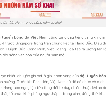
ng đá Việt Nam trong những năm sơ khai
i tuyển bóng đá Việt Nam
cũng từng gây tiếng vang khi già
0-1 trước Singapore trong trận chung kết tại Hàng Đẫy. Điều 
Sơn, Huỳnh Đức, Công Minh, Việt Hoàng… đã tạo ra lượng fan l
n đời sống văn hóa của người hâm mộ.
ợc nhiều chuyên gia coi là giai đoạn vàng của
đội tuyển bó
ảnh hưởng. Trước khi Park đến, Việt Nam dù đã có chức vô địch
k Hang-seo ngay lập tức thay đổi tư duy chiến thuật khi áp 
thái, tổ chức khối phòng ngự thấp – trung bình, đồng thời kha