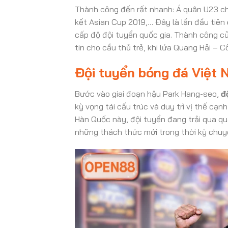
Thành công đến rất nhanh: Á quân U23 ch
kết Asian Cup 2019,… Đây là lần đầu tiên
cấp độ đội tuyển quốc gia. Thành công c
tin cho cầu thủ trẻ, khi lứa Quang Hải –
Đội tuyển bóng đá Việt 
Bước vào giai đoạn hậu Park Hang-seo,
đ
kỳ vọng tái cấu trúc và duy trì vị thế cạ
Hàn Quốc này, đội tuyển đang trải qua quá 
những thách thức mới trong thời kỳ chuy