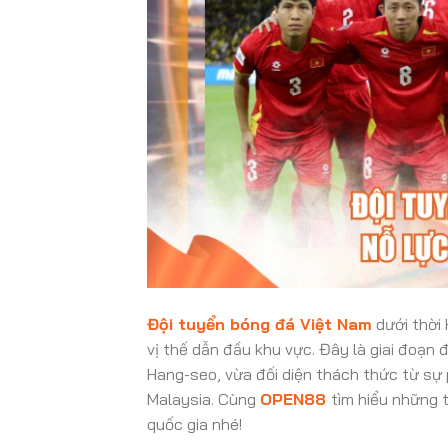
Đội tuyển bóng đá Việt Nam
dưới thời 
vị thế dẫn đầu khu vực. Đây là giai đoạn 
Hang-seo, vừa đối diện thách thức từ sự 
Malaysia. Cùng
OPEN88
tìm hiểu những 
quốc gia nhé!