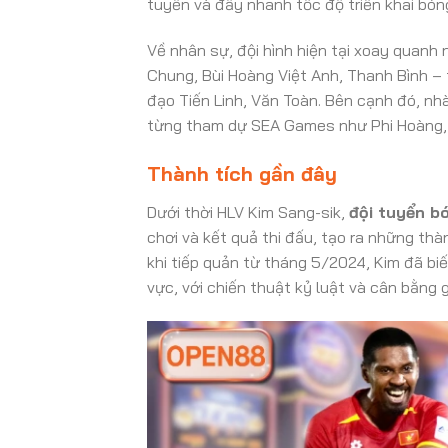
tuyến và đẩy nhanh tốc độ triển khai bón
Về nhân sự, đội hình hiện tại xoay quan
Chung, Bùi Hoàng Việt Anh, Thanh Bình –
đạo Tiến Linh, Văn Toàn. Bên cạnh đó, n
từng tham dự SEA Games như Phi Hoàng, 
Thành tích gần đây
Dưới thời HLV Kim Sang-sik,
đội tuyển b
chơi và kết quả thi đấu, tạo ra những thà
khi tiếp quản từ tháng 5/2024, Kim đã bi
vực, với chiến thuật kỷ luật và cân bằng 