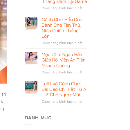
Thắng Đậm Tại Game
Poker
ở
Chức năng bình luận bị tắt
–
Cách
Nơi
Chơi
Săn
Cách Chơi Bầu Cua
Thai
Thưởng
Dành Cho Tân Thủ,
Hilo
Cực
Giúp Chiến Thắng
Chi
Lớn
Lớn
Tiết
Cho
Giúp
Mọi
ở
Chức năng bình luận bị tắt
Bạn
Thành
Cách
Thắng
Viên
Chơi
Mẹo Chơi Ngầu Hầm
Đậm
Bầu
Giúp Hội Viên Ăn Tiền
Tại
Cua
Nhanh Chóng
Game
Dành
ở
Chức năng bình luận bị tắt
Cho
Mẹo
Tân
Chơi
Thủ,
Luật Và Cách Chơi
Ngầu
Giúp
Bài Cào Chi Tiết Từ A
Hầm
Chiến
trì
– Z Cho Người Mới
Giúp
Thắng
rk
ở
Chức năng bình luận bị tắt
Hội
Lớn
Luật
Viên
ay
Và
Ăn
Cách
Tiền
DANH MỤC
Chơi
Nhanh
Bài
Chóng