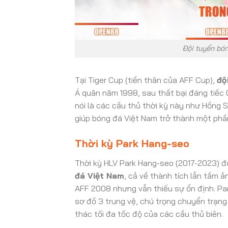
Đội tuyển bó
Tại Tiger Cup (tiền thân của AFF Cup),
độ
Á quân năm 1998, sau thất bại đáng tiếc 
nói là các cầu thủ thời kỳ này như Hồng 
giúp bóng đá Việt Nam trở thành một phầ
Thời kỳ Park Hang-seo
Thời kỳ HLV Park Hang-seo (2017-2023) đư
đá Việt Nam
, cả về thành tích lẫn tầm 
AFF 2008 nhưng vẫn thiếu sự ổn định. Par
sơ đồ 3 trung vệ, chú trọng chuyển trạng 
thác tối đa tốc độ của các cầu thủ biên.