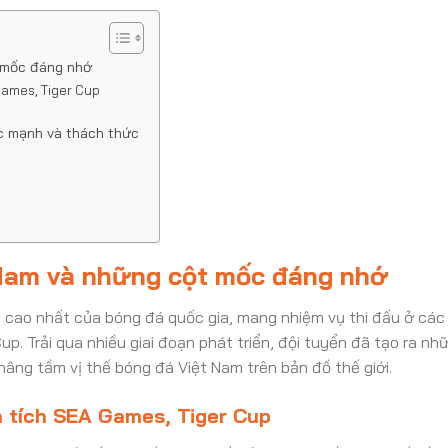
 mốc đáng nhớ
Games, Tiger Cup
ức mạnh và thách thức
 Nam và những cột mốc đáng nhớ
n cao nhất của bóng đá quốc gia, mang nhiệm vụ thi đấu ở các
Cup. Trải qua nhiều giai đoạn phát triển, đội tuyển đã tạo ra nh
âng tầm vị thế bóng đá Việt Nam trên bản đồ thế giới.
 tích SEA Games, Tiger Cup